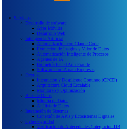
Servicios
Desarrollo de software
Apps Móviles
Desarrollo Web
Inteligencia Artificial
Automatización con Claude Code
Extracción de Insights y Valor de Datos
Automatización Inteligente de Procesos
Agentes de IA
Biometría Facial Anti-Fraude
Software con IA para Empresas
Devops
Integración y Despliegue Continuo (CI/CD)
Arquitectura Cloud Escalable
Monitoreo y Optimización
Base de Datos
Minería de Datos
Análisis de Datos
Integración de Sistemas
Conexión de APIs y Ecosistemas Digitales
Cyberseguridad
Verificación de Antecedentes (Integración DB