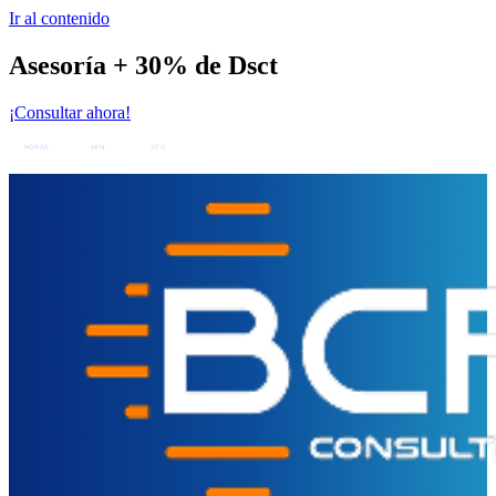
Ir al contenido
Asesoría + 30% de Dsct
¡Consultar ahora!
05
00
00
:
:
HORAS
MIN
SEG