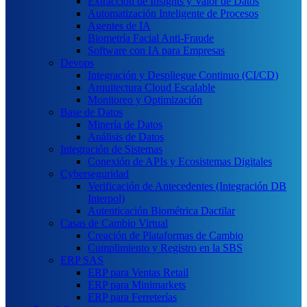
Extracción de Insights y Valor de Datos
Automatización Inteligente de Procesos
Agentes de IA
Biometría Facial Anti-Fraude
Software con IA para Empresas
Devops
Integración y Despliegue Continuo (CI/CD)
Arquitectura Cloud Escalable
Monitoreo y Optimización
Base de Datos
Minería de Datos
Análisis de Datos
Integración de Sistemas
Conexión de APIs y Ecosistemas Digitales
Cyberseguridad
Verificación de Antecedentes (Integración DB
Interpol)
Autenticación Biométrica Dactilar
Casas de Cambio Virtual
Creación de Plataformas de Cambio
Cumplimiento y Registro en la SBS
ERP SAS
ERP para Ventas Retail
ERP para Minimarkets
ERP para Ferreterías