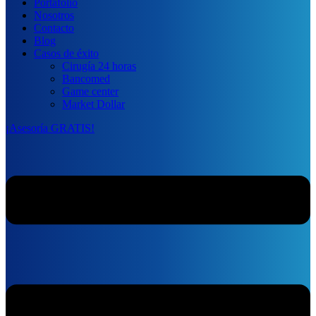
Portafolio
Nosotros
Contacto
Blog
Casos de éxito
Cirugía 24 horas
Bancomed
Game center
Market Dollar
¡Asesoría GRATIS!