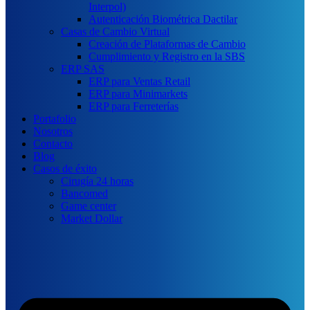
Interpol)
Autenticación Biométrica Dactilar
Casas de Cambio Virtual
Creación de Plataformas de Cambio
Cumplimiento y Registro en la SBS
ERP SAS
ERP para Ventas Retail
ERP para Minimarkets
ERP para Ferreterías
Portafolio
Nosotros
Contacto
Blog
Casos de éxito
Cirugía 24 horas
Bancomed
Game center
Market Dollar