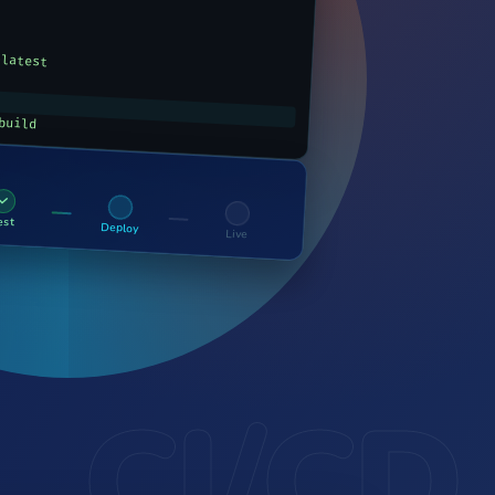
-latest
build
✓
est
Deploy
Live
CI/CD