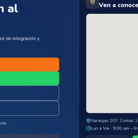
n al
Ven a conoce
e de integración y
Naranjas 207, Comas 
ina
Lun a Vie · 9:00 am – 6