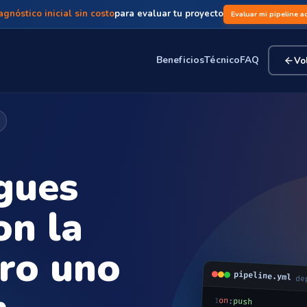
agnóstico inicial sin costo
para evaluar tu proyecto
Evaluar mi pipeline a
Beneficios
Técnico
FAQ
Vol
gues
on la
ro uno
pipeline.yml
de
on
1
:
push