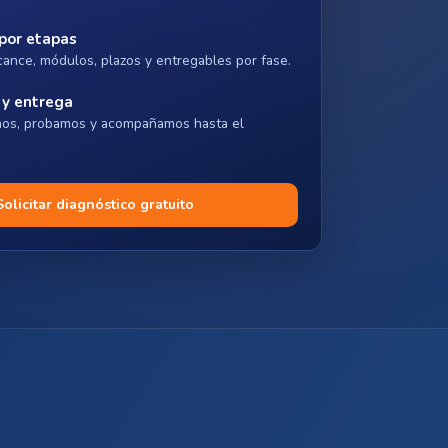
por etapas
cance, módulos, plazos y entregables por fase.
 y entrega
os, probamos y acompañamos hasta el
Solicitar diagnóstico gratuito