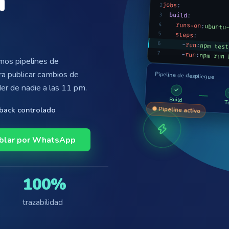
n
jobs
2
:
3
build
:
4
runs-on
:
ubuntu
5
steps
:
6
-
run
:
npm test
7
-
run
:
npm run 
mos pipelines de
ra publicar cambios de
Pipeline de despliegue
er de nadie a las 11 pm.
✓
Build
T
lback controlado
● Pipeline activo
blar por WhatsApp
100%
trazabilidad