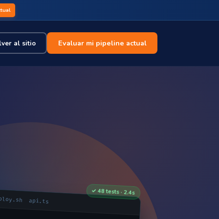
ctual
Evaluar mi pipeline actual
ver al sitio
✓ 48 tests · 2.4s
ploy.sh
api.ts