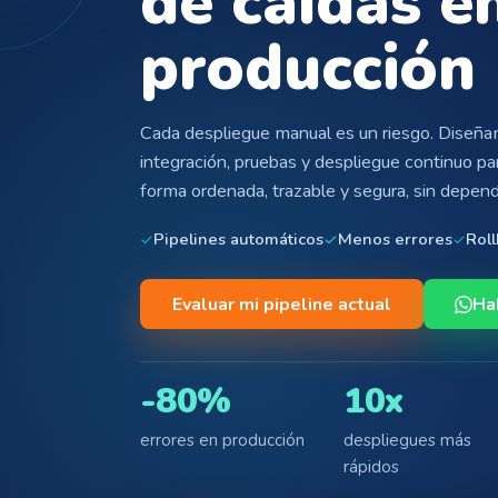
de caídas e
producción
Cada despliegue manual es un riesgo. Diseña
integración, pruebas y despliegue continuo pa
forma ordenada, trazable y segura, sin depend
Pipelines automáticos
Menos errores
Rol
Evaluar mi pipeline actual
Ha
-80%
10x
errores en producción
despliegues más
rápidos