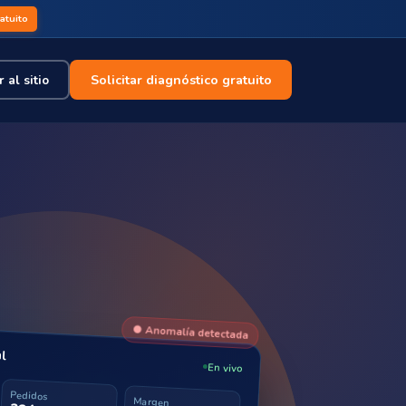
ratuito
Solicitar diagnóstico gratuito
 al sitio
● Anomalía detectada
al
En vivo
Pedidos
Margen