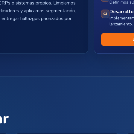
Definimos al
ERPs o sistemas propios. Limpiamos
ndicadores y aplicamos segmentación,
Desarrollo
03
Implementam
a entregar hallazgos priorizados por
lanzamiento.
ar