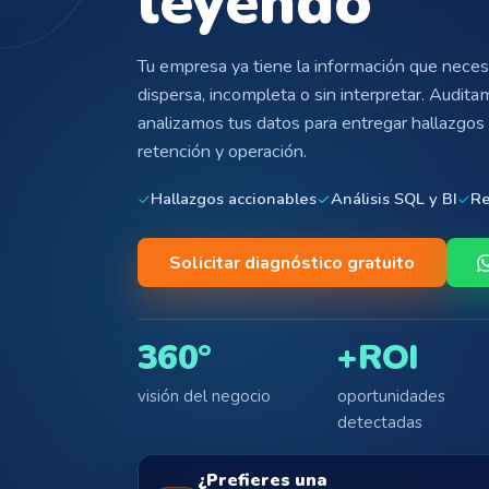
leyendo
Tu empresa ya tiene la información que necesi
dispersa, incompleta o sin interpretar. Audit
analizamos tus datos para entregar hallazgos
retención y operación.
Hallazgos accionables
Análisis SQL y BI
Re
Solicitar diagnóstico gratuito
360°
+ROI
visión del negocio
oportunidades
detectadas
¿Prefieres una