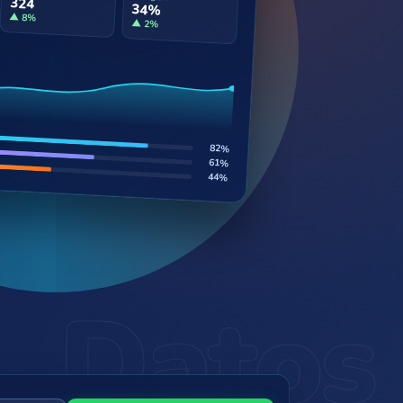
324
34%
▲ 8%
▲ 2%
82%
61%
44%
Datos