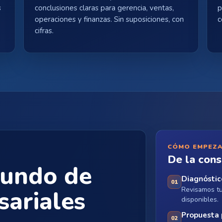
s
conclusiones claras para gerencia, ventas,
p
.
operaciones y finanzas. Sin suposiciones, con
c
cifras.
CÓMO EMPEZ
De la cons
fundo de
Diagnóstic
01
Revisamos tu 
sariales
disponibles.
Propuesta 
02