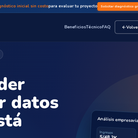
nóstico inicial sin costo
para evaluar tu proyecto
Solicitar diagnóstico g
Beneficios
Técnico
FAQ
Volver
der
r datos
stá
Análisis empresari
Ingresos
S/48.2K